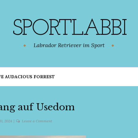
SPORTLABBI
Labrador Retriever im Sport
FE AUDACIOUS FORREST
ang auf Usedom
on
 31, 2024
Leave a Comment
Sonnenaufgang
auf